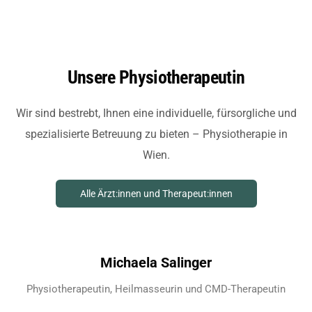
U
n
s
e
r
e
P
h
y
s
i
o
t
h
e
r
a
p
e
u
t
i
n
Wir sind bestrebt, Ihnen eine individuelle, fürsorgliche und
spezialisierte Betreuung zu bieten – Physiotherapie in
Wien.
Alle Ärzt:innen und Therapeut:innen
Michaela Salinger
Physiotherapeutin, Heilmasseurin und CMD-Therapeutin