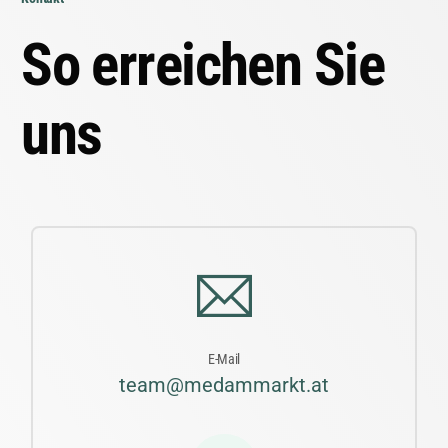
S
o
e
r
r
e
i
c
h
e
n
S
i
e
u
n
s
E-Mail
team@medammarkt.at